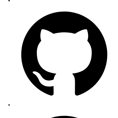
Gute Software beginnt mit einem präzisen Verständnis Ihrer Ziele,
Nutzer und Geschäftsprozesse. Gemeinsam klären wir, welche
Website, Webanwendung oder E-Commerce-Lösung
wirklich
gebraucht wird und welche Anforderungen für den Erfolg
entscheidend sind.
In dieser Phase betrachten wir Zielgruppen, bestehende Systeme,
technische Rahmenbedingungen, Inhalte, Schnittstellen und
kaufmännische Anforderungen. So entsteht eine belastbare
Grundlage, bevor Design oder Entwicklung beginnen.
Das Ergebnis ist ein klarer
Fahrplan
mit Prioritäten,
Aufwandsschätzung und sinnvollen nächsten Schritten, damit Sie
fundierte Entscheidungen treffen können.
Anforderungsanalyse
Zielgruppen und Nutzerführung
Technische Machbarkeit
System- und Schnittstellenprüfung
Priorisierung
Projektfahrplan